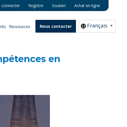
 connecter
Registre
Soutien
Achat en ligne
Français
Nous contacter
nts
Ressources
mpétences en