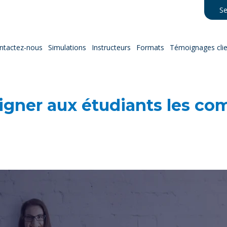
Se
ntactez-nous
Simulations
Instructeurs
Formats
Témoignages clie
gner aux étudiants les co