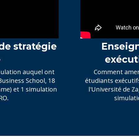
de stratégie
Enseign
e
exécut
mulation auquel ont
Comment amener
Business School, 18
étudiants exécutif
me) et 1 simulation
l'Université de Za
RO.
simulati