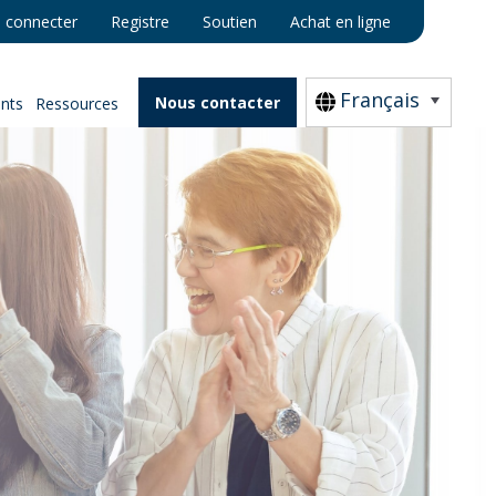
 connecter
Registre
Soutien
Achat en ligne
Français
Nous contacter
nts
Ressources