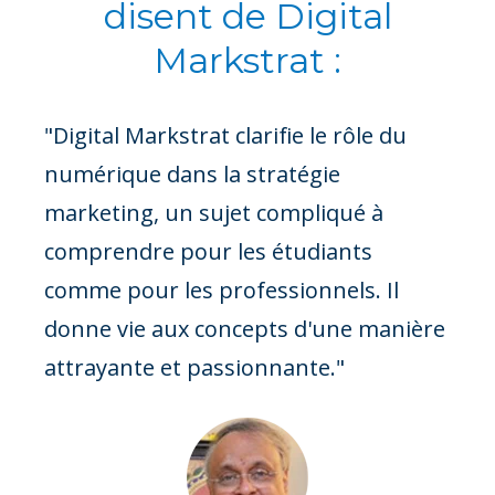
disent de Digital
Markstrat :
"J'ai apprécié les décisions relatives aux
centrales de marketing qui
permettent aux étudiants d'ajouter
des actions de marketing à court
terme telles que des offres groupées,
des partenariats ou des campagnes
d'e-mailing afin d'influer sur les
performances à court terme, ainsi que
des décisions ayant un impact à long
terme."