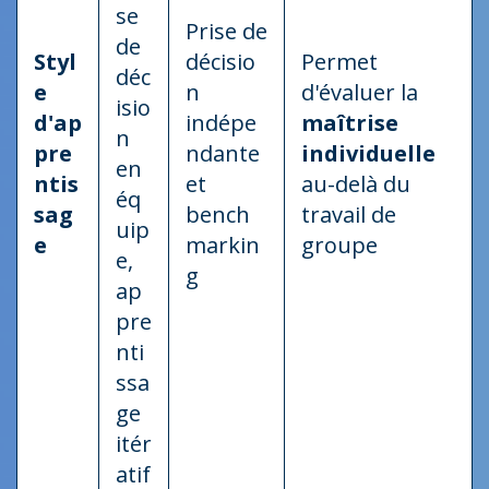
se
Prise de
de
Styl
décisio
Permet
déc
e
n
d'évaluer la
isio
d'ap
indépe
maîtrise
n
pre
ndante
individuelle
en
ntis
et
au-delà du
éq
sag
bench
travail de
uip
e
markin
groupe
e,
g
ap
pre
nti
ssa
ge
itér
atif