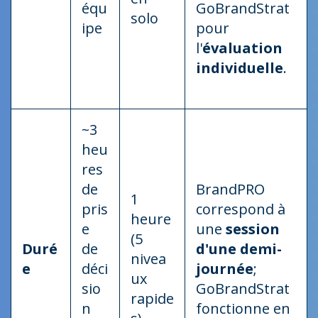
équ
GoBrandStrat
solo
ipe
pour
l'
évaluation
individuelle
.
~3
heu
res
de
BrandPRO
1
pris
correspond à
heure
e
une
session
(5
Duré
de
d'une demi-
nivea
e
déci
journée
;
ux
sio
GoBrandStrat
rapide
n
fonctionne en