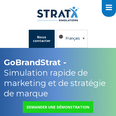
Nous
Français
contacter
GoBrandStrat -
Simulation rapide de
marketing et de stratégie
de marque
DEMANDER UNE DÉMONSTRATION