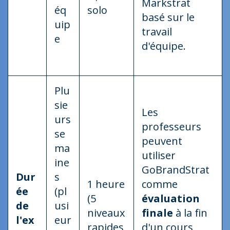
Markstrat
éq
solo
basé sur le
uip
travail
e
d'équipe.
Plu
sie
Les
urs
professeurs
se
peuvent
ma
utiliser
ine
GoBrandStrat
Dur
s
1 heure
comme
ée
(pl
(5
évaluation
de
usi
niveaux
finale
à la fin
l'ex
eur
rapides
d'un cours