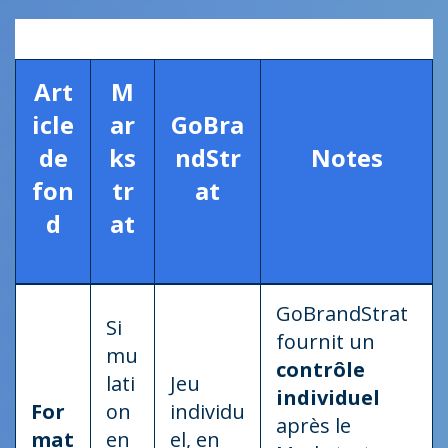
Art
M
icle
ar
GoBra
de
ks
ndStr
Notes
fon
tr
at
d
at
GoBrandStrat
Si
fournit un
mu
contrôle
lati
Jeu
individuel
For
on
individu
après le
mat
en
el, en