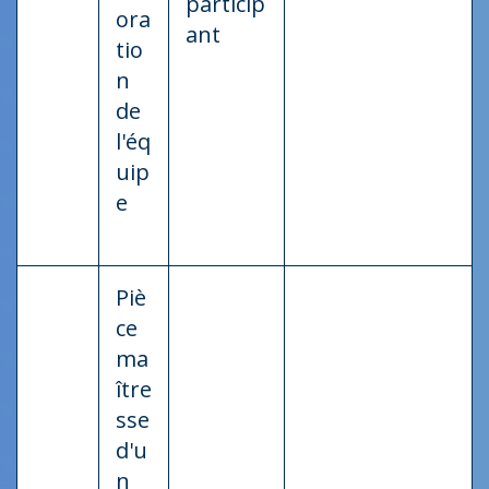
particip
ora
ant
tio
n
de
l'éq
uip
e
Piè
ce
ma
ître
sse
d'u
n