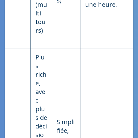
s)
(mu
une heure.
lti
tou
rs)
Plu
s
rich
e,
ave
c
plu
s de
Simpli
déci
fiée,
sio