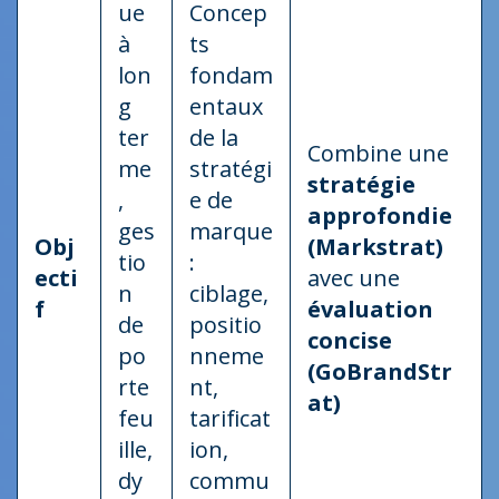
ue
Concep
à
ts
lon
fondam
g
entaux
ter
de la
Combine une
me
stratégi
stratégie
,
e de
approfondie
ges
marque
Obj
(Markstrat)
tio
:
ecti
avec une
n
ciblage,
f
évaluation
de
positio
concise
po
nneme
(GoBrandStr
rte
nt,
at)
feu
tarificat
ille,
ion,
dy
commu