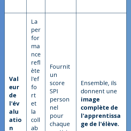
La
per
for
ma
nce
refl
Fournit
ète
un
Val
l'ef
score
Ensemble, ils
eur
fo
SPI
donnent une
de
rt
person
image
l'év
et
nel
complète de
alu
la
pour
l'apprentissa
atio
coll
chaque
ge de l'élève.
n
ab