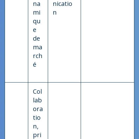
na
nicatio
mi
n
qu
e
de
ma
rch
é
Col
lab
ora
tio
n,
pri