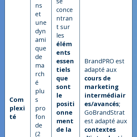
se
ns
conce
et
ntran
une
t sur
dyn
les
ami
élém
que
ents
de
essen
BrandPRO est
ma
tiels
adapté aux
rch
que
cours de
é
sont
marketing
plu
le
intermédiair
Com
s
positi
es/avancés
;
plexi
pro
onne
GoBrandStrat
té
fon
ment
est adapté aux
de
de la
contextes
(2