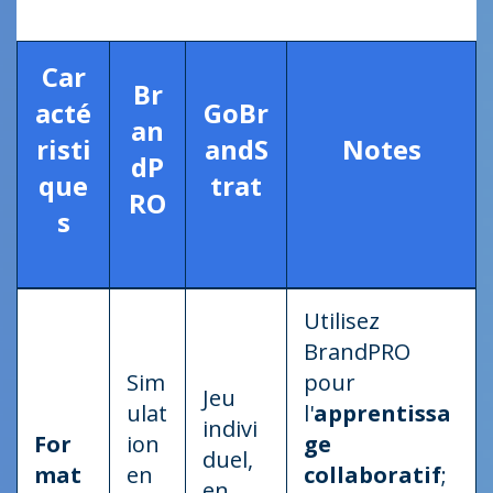
Car
Br
acté
GoBr
an
risti
andS
Notes
dP
que
trat
RO
s
Utilisez
BrandPRO
Sim
pour
Jeu
ulat
l'
apprentissa
indivi
For
ion
ge
duel,
mat
en
collaboratif
;
en