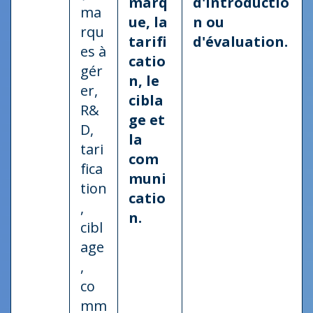
marq
d'introductio
ma
ue, la
n ou
rqu
tarifi
d'évaluation.
es à
catio
gér
n, le
er,
cibla
R&
ge et
D,
la
tari
com
fica
muni
tion
catio
,
n.
cibl
age
,
co
mm