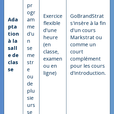
pr
ogr
Exercice
GoBrandStrat
Ada
am
flexible
s'insère à la fin
pta
me
d'une
d'un cours
tion
d'u
heure
Markstrat ou
à la
n
(en
comme un
sall
se
classe,
court
e de
me
examen
complément
clas
str
ou en
pour les cours
se
e
ligne)
d'introduction.
ou
de
plu
sie
urs
se