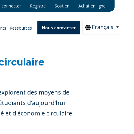
 connecter
Registre
Soutien
Achat en ligne
Français
Nous contacter
nts
Ressources
irculaire
s explorent des moyens de
étudiants d'aujourd'hui
 et d'économie circulaire