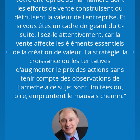
nouveau monde de la vente !"
les efforts de vente construisent ou
voyage aussi agréable et accueillant
brillamment démontrés, et l'accent
détruisent la valeur de l'entreprise. Et
mis sur la préparation est justement
qu'une promenade dans le parc par
si vous êtes un cadre dirigeant du C-
souligné ! J'ai particulièrement aimé
une belle journée de printemps."
suite, lisez-le attentivement, car la
suivre l'histoire de Tom, le
vente affecte les éléments essentiels
professionnel de la vente - cela m'a
de la création de valeur. La stratégie, la
semblé être l'écoute d'une histoire de
Dr. Marshall Goldsmith, Thinkers50
croissance ou les tentatives
mon collègue !"
d'augmenter le prix des actions sans
tenir compte des observations de
Anna Campagna, Directrice Senior des
Laurent Beraza, Directeur - Royaume-
Larreche à ce sujet sont limitées ou,
pire, empruntent le mauvais chemin."
Uni, Allemagne, France - Ventes de
Ventes Mondiales, HEINEKEN
Support de Solutions Microsoft
Manish Kumar Singh, Directeur
Marketing Mondial, Services et