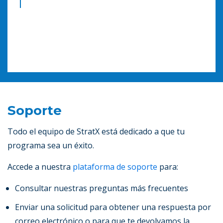
el equipo es muy agradable y eficiente"
- Patrick Duparcq, Profesor de Marketing en la
Nazarbayev University Graduate School of
Business
Soporte
Todo el equipo de StratX está dedicado a que tu
programa sea un éxito.
Accede a nuestra
plataforma de soporte
para:
Consultar nuestras preguntas más frecuentes
Enviar una solicitud para obtener una respuesta por
correo electrónico o para que te devolvamos la